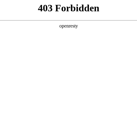
企业业务
个人业务
了解我们
投资者
应用案例
EN
Global
应用行业
业自动化领域提供传感器及控制类产品及细分领域的
齐全、应用场景完整覆盖、具备客户顾问属性的