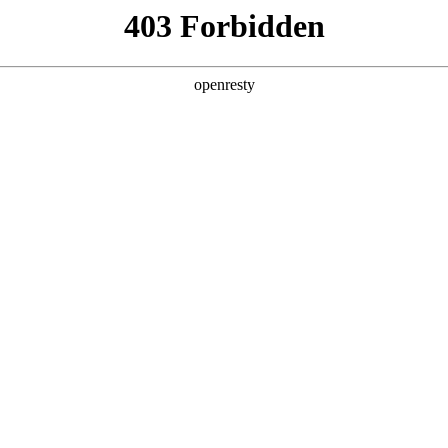
企业业务
个人业务
了解我们
投资者
公共服务
>
电力交易管理解决方案
电力体制改革的若干意见》(中发[2015]9号)。按照“管住中间、放
，有序放开公益性和调节性以外的发用电计划。 2017年BOEET进
EN
Global