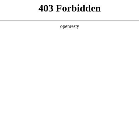
企业业务
个人业务
了解我们
投资者
公共服务
>
太阳能应用集成解决方案
发电、太阳能热水等业务领域，为客户提供集开发、设计、施工
EN
Global