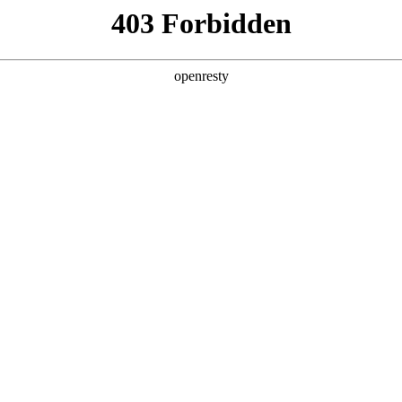
企业业务
个人业务
了解我们
投资者
>
公交信息发布解决方案
、人工智能和云计算等技术手段，覆盖场站、站亭、车厢等公交全场
EN
Global